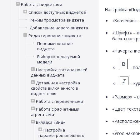
Работа с виджетами
Настройка «Под
Список доступных виджетов
Режим просмотра виджета
«Значения» 
Добавление нового виджета
«Шрифт» – в
Редактирование виджета
блока настро
Переименование
виджета
«Начертание
Выбор используемой
модели
– по
Настройка состава полей
данных виджета
Детальная настройка
– кур
свойств включенного в
виджет поля
«Размер» – 
Работа с переменными
«Цвет текста
Работа с расчетными
агрегатами
«Расположен
Вкладка «Вид»
Настройка
«Угол накло
параметров внешнего